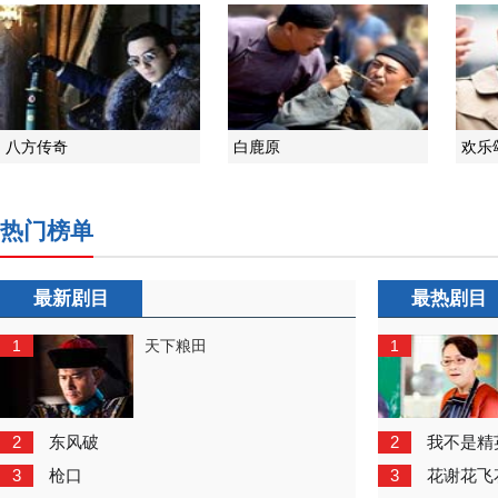
八方传奇
白鹿原
欢乐
热门榜单
最新剧目
最热剧目
1
1
天下粮田
2
2
东风破
我不是精
3
3
枪口
花谢花飞