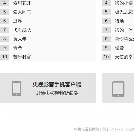
4
4
索玛花开
我的小姨
5
5
爱人同志
极光之恋
6
6
过界
猎场
7
7
飞哥战队
我的！体
8
8
黄大年
急诊科医
9
9
青恋
暖爱
10
10
苦乐村官
天使的幸
中央电视台网站
|
关于CCTV.com
|
人