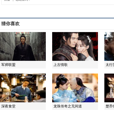
猜你喜欢
军师联盟
上古情歌
太行
深夜食堂
龙珠传奇之无间道
楚乔