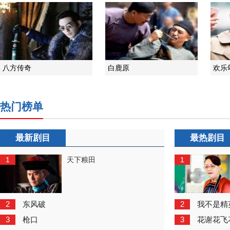
八方传奇
白鹿原
欢乐
热门榜单
最新剧目
最热剧目
1
1
天下粮田
2
2
东风破
我不是精
3
3
枪口
花谢花飞