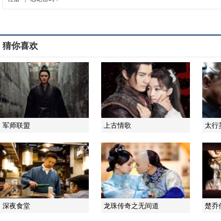
猜你喜欢
军师联盟
上古情歌
太行
深夜食堂
龙珠传奇之无间道
楚乔