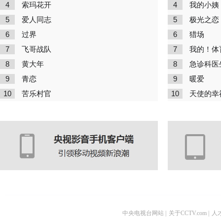
4
4
索玛花开
我的小姨
5
5
爱人同志
极光之恋
6
6
过界
猎场
7
7
飞哥战队
我的！体
8
8
黄大年
急诊科医
9
9
青恋
暖爱
10
10
苦乐村官
天使的幸
中央电视台网站
|
关于CCTV.com
|
人