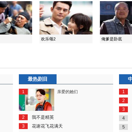
欢乐颂2
俺爹是卧底
最热剧目
1
1
亲爱的她们
2
3
2
我不是精英
4
3
花谢花飞花满天
5