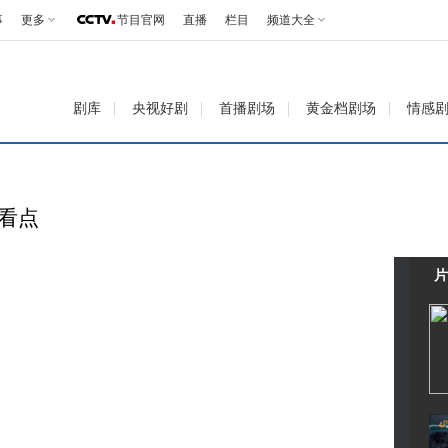
事
更多
节目官网
直播
栏目
频道大全
剧库
央视好剧
首播剧场
黄金档剧场
情感
彩看点
片