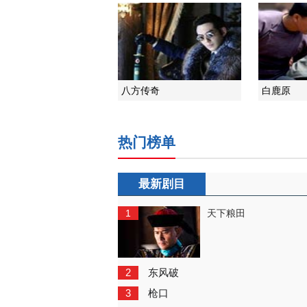
八方传奇
白鹿原
热门榜单
最新剧目
1
天下粮田
2
东风破
3
枪口