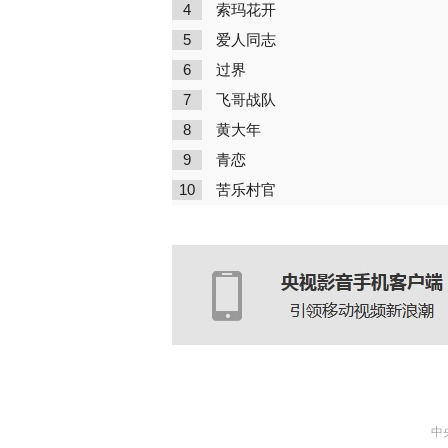
4
索玛花开
5
爱人同志
6
过界
7
飞哥战队
8
黄大年
9
青恋
10
苦乐村官
中