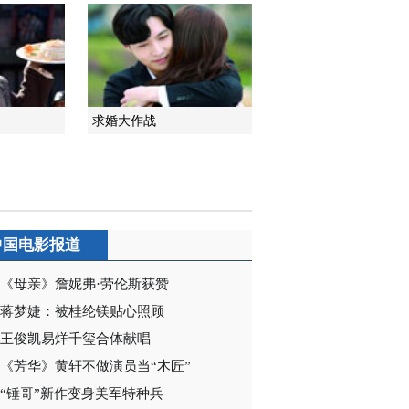
2014-06-11 22:48:20
[华夏夜表情]陕西卫视 痛
心疾首的悔恨和追寻
《宝贝儿回家》明晚启播
求婚大作战
2014-11-17 19:38:09
[华夏夜表情]《宝贝儿回
家》今晚热播 陶红入戏
太深险崩溃
2014-11-18 21:09:04
中国电影报道
《母亲》詹妮弗·劳伦斯获赞
蒋梦婕：被桂纶镁贴心照顾
王俊凯易烊千玺合体献唱
《芳华》黄轩不做演员当“木匠”
“锤哥”新作变身美军特种兵