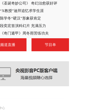
《圣诞奇妙公司》 奇幻治愈获好评
“X教授”迪拜追忆求学生涯
陈学冬“硬汉”形象获肯定
段奕宏首演科幻片 充满压力
《奇门遁甲》周冬雨苦练功夫
频道直播
节目单
中心