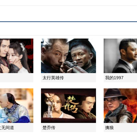
太行英雄传
我的1997
之无间道
楚乔传
擒狼