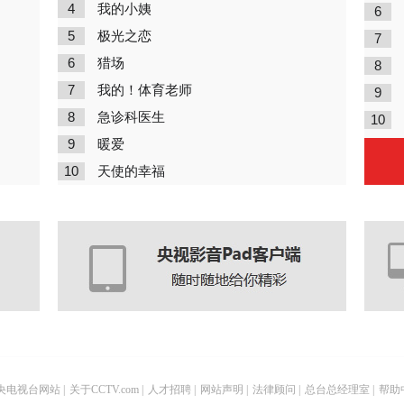
4
我的小姨
6
5
极光之恋
7
6
猎场
8
7
我的！体育老师
9
8
急诊科医生
10
9
暖爱
10
天使的幸福
央电视台网站
|
关于CCTV.com
|
人才招聘
|
网站声明
|
法律顾问
|
总台总经理室
|
帮助