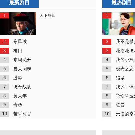
最新剧目
最热剧目
1
1
天下粮田
2
2
东风破
我不是精
3
3
枪口
花谢花飞
4
4
索玛花开
我的小姨
5
5
爱人同志
极光之恋
6
6
过界
猎场
7
7
飞哥战队
我的！体
8
8
黄大年
急诊科医
9
9
青恋
暖爱
10
10
苦乐村官
天使的幸