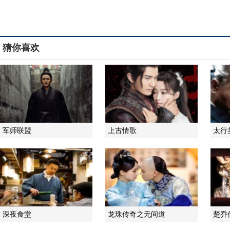
猜你喜欢
军师联盟
上古情歌
太行
深夜食堂
龙珠传奇之无间道
楚乔