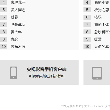
4
4
索玛花开
我的小姨
5
5
爱人同志
极光之恋
6
6
过界
猎场
7
7
飞哥战队
我的！体
8
8
黄大年
急诊科医
9
9
青恋
暖爱
10
10
苦乐村官
天使的幸
中央电视台网站
|
关于CCTV.com
|
人