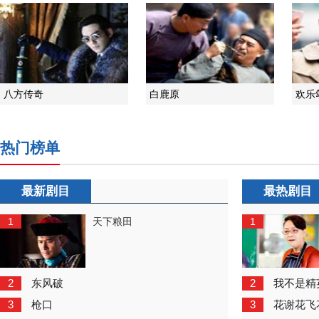
八方传奇
白鹿原
欢乐
热门榜单
最新剧目
最热剧目
1
1
天下粮田
2
2
东风破
我不是精
3
3
枪口
花谢花飞