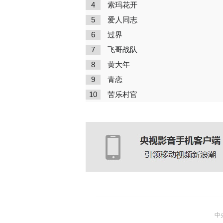
4
索玛花开
5
爱人同志
6
过界
7
飞哥战队
8
黄大年
9
青恋
10
苦乐村官
中