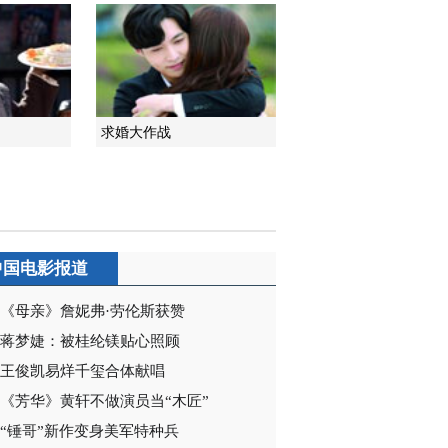
2014-06-09 13:57:50
《宝贝儿回家》 第27集
精彩看点
求婚大作战
2014-06-09 22:12:27
《宝贝儿回家》 第28集
精彩看点
2014-06-09 22:15:09
中国电影报道
《宝贝儿回家》 第29集
精彩看点
《母亲》詹妮弗·劳伦斯获赞
蒋梦婕：被桂纶镁贴心照顾
2014-06-09 22:15:09
王俊凯易烊千玺合体献唱
《宝贝儿回家》 第30集
《芳华》黄轩不做演员当“木匠”
精彩看点
“锤哥”新作变身美军特种兵