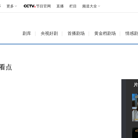
事
更多
节目官网
直播
栏目
频道大全
剧库
央视好剧
首播剧场
黄金档剧场
情感
彩看点
片