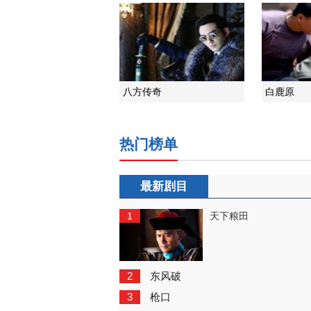
八方传奇
白鹿原
热门榜单
最新剧目
1
天下粮田
2
东风破
3
枪口