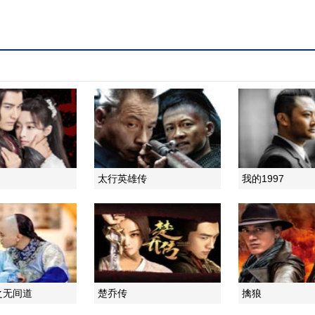
太行英雄传
我的1997
之无间道
楚乔传
擒狼