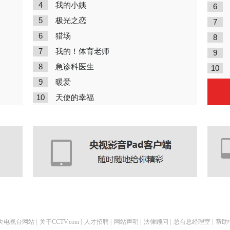
4
我的小姨
6
5
极光之恋
7
6
猎场
8
7
我的！体育老师
9
8
急诊科医生
10
9
暖爱
10
天使的幸福
央电视台网站
|
关于CCTV.com
|
人才招聘
|
网站声明
|
法律顾问
|
总台总经理室
|
帮助