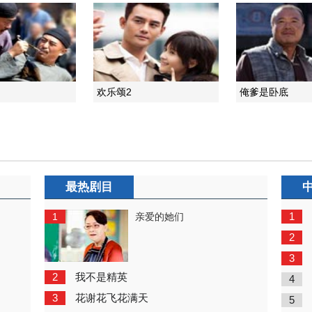
欢乐颂2
俺爹是卧底
最热剧目
1
1
亲爱的她们
2
3
2
我不是精英
4
3
花谢花飞花满天
5