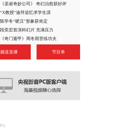
《圣诞奇妙公司》 奇幻治愈获好评
2014-06-11 05:27:24
“X教授”迪拜追忆求学生涯
《宝贝儿回家》 第31集
精彩看点
陈学冬“硬汉”形象获肯定
段奕宏首演科幻片 充满压力
2014-06-11 05:27:21
《奇门遁甲》周冬雨苦练功夫
《宝贝儿回家》 第32集
频道直播
节目单
精彩看点
2014-06-11 05:27:24
《宝贝儿回家》 片头曲
2014-06-11 05:45:09
《宝贝儿回家》 片尾曲
中心