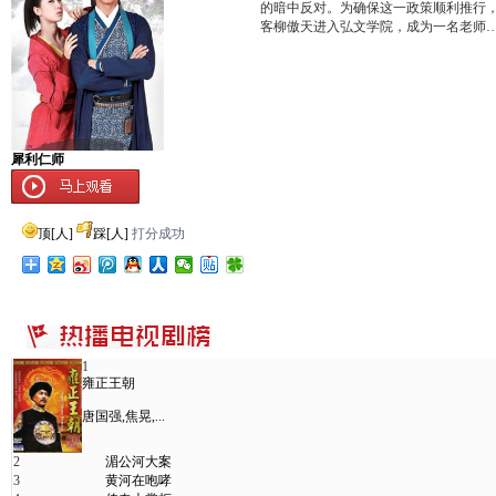
的暗中反对。为确保这一政策顺利推行
客柳傲天进入弘文学院，成为一名老师
犀利仁师
顶
[
人]
踩
[
人]
打分成功
1
雍正王朝
唐国强,焦晃,...
2
湄公河大案
3
黄河在咆哮