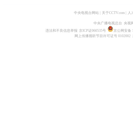
中央电视台网站
|
关于CCTV.com
|
人
中央广播电视总台 央视
违法和不良信息举报
京ICP证060535号
京公网安备 11
网上传播视听节目许可证号 0102002