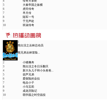
4
传奇大掌柜
5
大秦帝国之纵横
6
虎符传奇
7
芈月传
8
陆军一号
9
于无声处
10
班淑传奇
1
熊出没之丛林总动员
熊兄弟丛林冒险...
2
小猪佩奇
3
熊出没之冬日乐翻天
4
新大头儿子和小头爸爸...
5
葫芦兄弟
6
爱探险的朵拉
7
电击小子
8
小马宝莉
9
成龙历险记
10
萌学园之时空战役