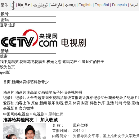
登录
注册
搜索
我不是精英
花谢花飞花满天
极光之恋
索玛花开
生逢灿烂的日子
设为首页
ipad版
首页
新闻
体育
综艺
科教
青少
电视剧
剧库
大剧看央视
黄金档剧场
首播剧场
片花
戏中人
影视快报
影视风向标
CC
动画片
动画片库
高清动画
搞笑
亲子
怀旧
央视热播
纪录片
纪录片大全
专题策划
央视精品
顶级首播
走近真相
纪录30分
我爱纪录片
纪录片
爱西柚
拍客上传
原创
新闻
娱乐
影视
音乐
体育
财富
科教
汽车
生活
时尚
母婴
宠物
央视影音
官方微博
中国网络电视台
>
电视剧
> 犀利仁师
推荐给其他网友
丨
加入收藏
名 称：
犀利仁师
首播时间：
2014-6-4
内容简介：
为倡导男女平等，圣上推出女子入学政