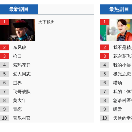
最新剧目
最热剧目
1
1
天下粮田
2
2
东风破
我不是精
3
3
枪口
花谢花飞
4
4
索玛花开
我的小姨
5
5
爱人同志
极光之恋
6
6
过界
猎场
7
7
飞哥战队
我的！体
8
8
黄大年
急诊科医
9
9
青恋
暖爱
10
10
苦乐村官
天使的幸