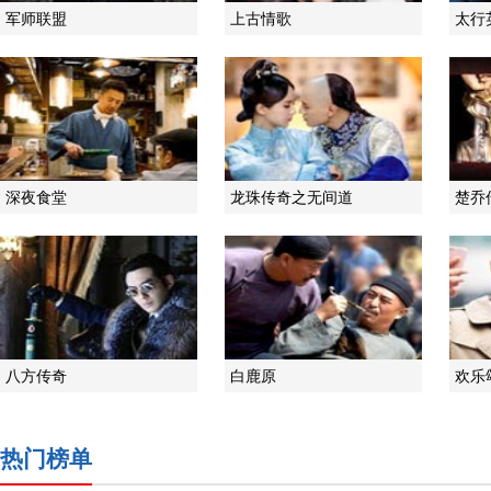
军师联盟
上古情歌
太行
深夜食堂
龙珠传奇之无间道
楚乔
八方传奇
白鹿原
欢乐
热门榜单