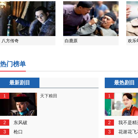
八方传奇
白鹿原
欢乐
热门榜单
最新剧目
最热剧目
1
1
天下粮田
2
2
东风破
我不是精
3
3
枪口
花谢花飞