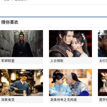
猜你喜欢
军师联盟
上古情歌
太行
深夜食堂
龙珠传奇之无间道
楚乔