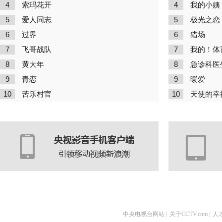
4
4
索玛花开
我的小姨
5
5
爱人同志
极光之恋
6
6
过界
猎场
7
7
飞哥战队
我的！体
8
8
黄大年
急诊科医
9
9
青恋
暖爱
10
10
苦乐村官
天使的幸
中央电视台网站
|
关于CCTV.com
|
人