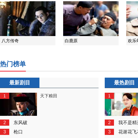
八方传奇
白鹿原
欢乐
热门榜单
最新剧目
最热剧目
1
1
天下粮田
2
2
东风破
我不是精
3
3
枪口
花谢花飞