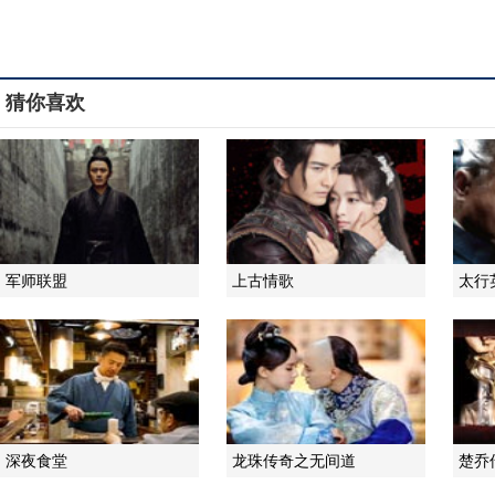
猜你喜欢
军师联盟
上古情歌
太行
深夜食堂
龙珠传奇之无间道
楚乔