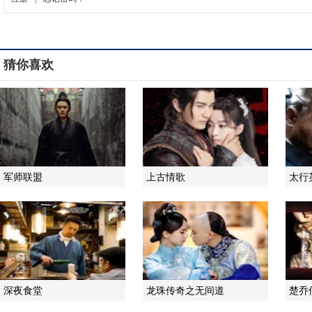
猜你喜欢
军师联盟
上古情歌
太行
深夜食堂
龙珠传奇之无间道
楚乔