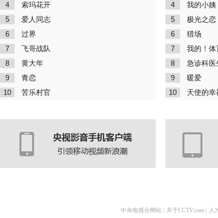
4
4
索玛花开
我的小姨
5
5
爱人同志
极光之恋
6
6
过界
猎场
7
7
飞哥战队
我的！体
8
8
黄大年
急诊科医
9
9
青恋
暖爱
10
10
苦乐村官
天使的幸
中央电视台网站
|
关于CCTV.com
|
人