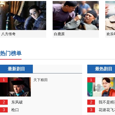
八方传奇
白鹿原
欢乐
热门榜单
最新剧目
最热剧目
1
1
天下粮田
2
2
东风破
我不是精
3
3
枪口
花谢花飞