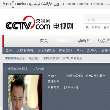
我不是精英
花谢
首页
电视剧
动画片
纪录
剧库
大剧看央视
黄金档剧场
首播剧场
片花
戏中人
影视
中国网络电视台
>
电视剧
> 《如果我爱你》 第2集 精彩看点
推荐给其他网友
丨
加入收藏
名 称：
《如果我爱你》 第2集 精彩看点
首播时间：
内容简介：
[查看全部]