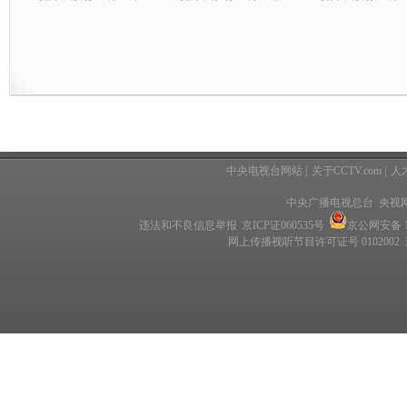
中央电视台网站
|
关于CCTV.com
|
人
中央广播电视总台 央视
违法和不良信息举报
京ICP证060535号
京公网安备 11
网上传播视听节目许可证号 0102002