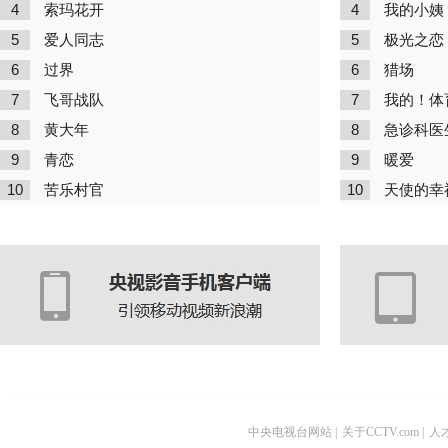
4
4
索玛花开
我的小姨
5
5
爱人同志
极光之恋
6
6
过界
猎场
7
7
飞哥战队
我的！体
8
8
黄大年
急诊科医
9
9
青恋
暖爱
10
10
苦乐村官
天使的幸
中央电视台网站
|
关于CCTV.com
|
人