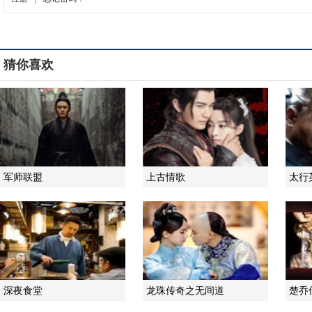
猜你喜欢
军师联盟
上古情歌
太行
深夜食堂
龙珠传奇之无间道
楚乔