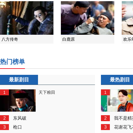
八方传奇
白鹿原
欢乐
热门榜单
最新剧目
最热剧目
1
1
天下粮田
2
2
东风破
我不是精
3
3
枪口
花谢花飞