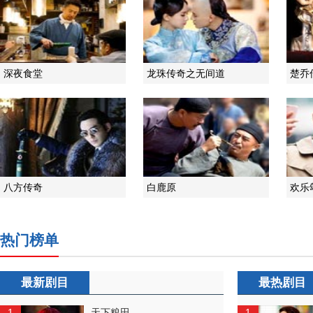
深夜食堂
龙珠传奇之无间道
楚乔
八方传奇
白鹿原
欢乐
热门榜单
最新剧目
最热剧目
1
1
天下粮田