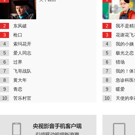
2
2
东风破
我不是精
3
3
枪口
花谢花飞
4
4
索玛花开
我的小姨
5
5
爱人同志
极光之恋
6
6
过界
猎场
7
7
飞哥战队
我的！体
8
8
黄大年
急诊科医
9
9
青恋
暖爱
10
10
苦乐村官
天使的幸