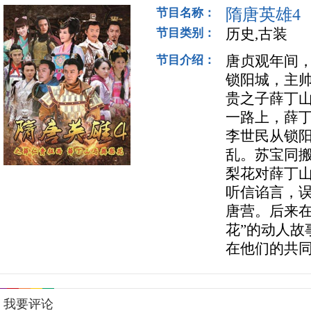
隋唐英雄4
节目名称：
历史,古装
节目类别：
唐贞观年间
节目介绍：
锁阳城，主
贵之子薛丁
一路上，薛
李世民从锁
乱。苏宝同
梨花对薛丁
听信谄言，
唐营。后来
花”的动人
在他们的共