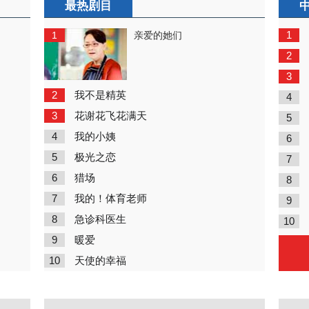
最热剧目
1
1
亲爱的她们
2
3
2
我不是精英
4
3
花谢花飞花满天
5
4
我的小姨
6
5
极光之恋
7
6
猎场
8
7
我的！体育老师
9
8
急诊科医生
10
9
暖爱
10
天使的幸福