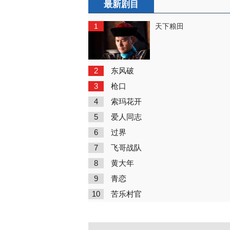
最新剧目
1
天下粮田
2
东风破
3
枪口
4
索玛花开
5
爱人同志
6
过界
7
飞哥战队
8
黄大年
9
青恋
10
苦乐村官