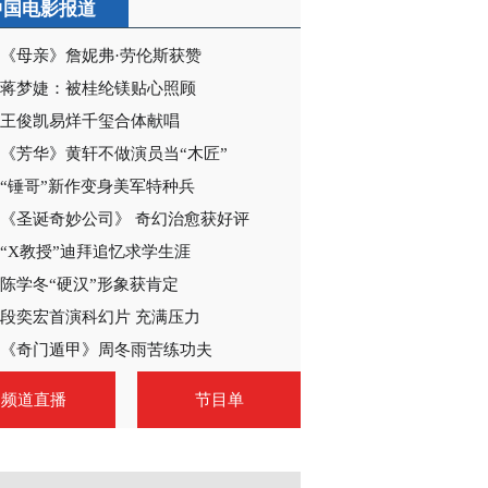
中国电影报道
《母亲》詹妮弗·劳伦斯获赞
蒋梦婕：被桂纶镁贴心照顾
王俊凯易烊千玺合体献唱
《芳华》黄轩不做演员当“木匠”
“锤哥”新作变身美军特种兵
《圣诞奇妙公司》 奇幻治愈获好评
“X教授”迪拜追忆求学生涯
陈学冬“硬汉”形象获肯定
段奕宏首演科幻片 充满压力
《奇门遁甲》周冬雨苦练功夫
频道直播
节目单