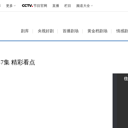
事
更多
节目官网
直播
栏目
频道大全
剧库
央视好剧
首播剧场
黄金档剧场
情感
7集 精彩看点
往