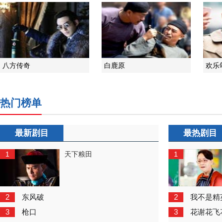
八方传奇
白鹿原
欢乐
热门榜单
最新剧目
最热剧目
1
1
天下粮田
2
2
东风破
我不是精
3
3
枪口
花谢花飞