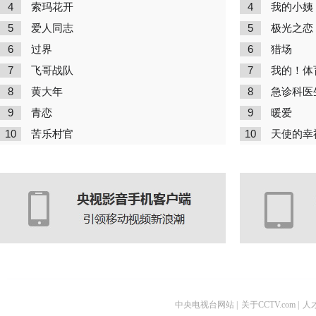
4
4
索玛花开
我的小姨
5
5
爱人同志
极光之恋
6
6
过界
猎场
7
7
飞哥战队
我的！体
8
8
黄大年
急诊科医
9
9
青恋
暖爱
10
10
苦乐村官
天使的幸
中央电视台网站
|
关于CCTV.com
|
人