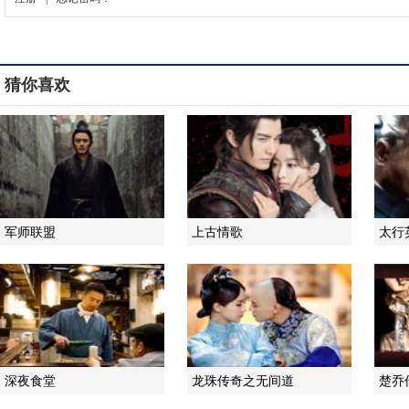
猜你喜欢
军师联盟
上古情歌
太行
深夜食堂
龙珠传奇之无间道
楚乔