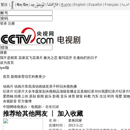
登录
注册
搜索
我不是精英
花谢花飞花满天
极光之恋
索玛花开
生逢灿烂的日子
设为首页
ipad版
首页
新闻
体育
综艺
科教
青少
电视剧
剧库
大剧看央视
黄金档剧场
首播剧场
片花
戏中人
影视快报
影视风向标
CC
动画片
动画片库
高清动画
搞笑
亲子
怀旧
央视热播
纪录片
纪录片大全
专题策划
央视精品
顶级首播
走近真相
纪录30分
我爱纪录片
纪录片
爱西柚
拍客上传
原创
新闻
娱乐
影视
音乐
体育
财富
科教
汽车
生活
时尚
母婴
宠物
央视影音
官方微博
中国网络电视台
>
电视剧
> 老爸回家
推荐给其他网友
丨
加入收藏
名 称：
老爸回家
首播时间：
2013-3-22