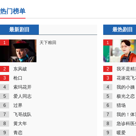
热门榜单
最新剧目
最热剧目
1
1
天下粮田
2
2
东风破
我不是精
3
3
枪口
花谢花飞
4
4
索玛花开
我的小姨
5
5
爱人同志
极光之恋
6
6
过界
猎场
7
7
飞哥战队
我的！体
8
8
黄大年
急诊科医
9
9
青恋
暖爱