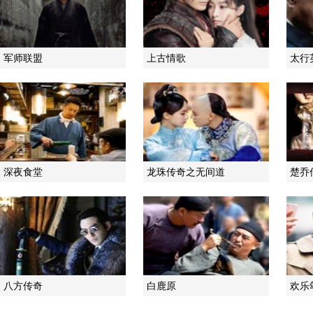
军师联盟
上古情歌
太行
深夜食堂
龙珠传奇之无间道
楚乔
八方传奇
白鹿原
欢乐