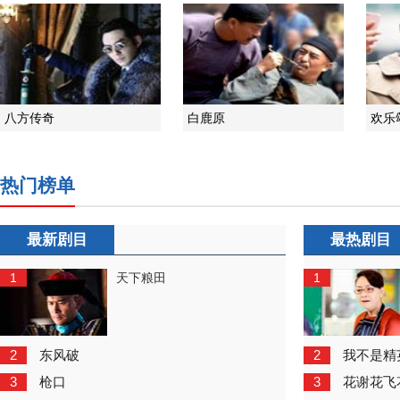
八方传奇
白鹿原
欢乐
热门榜单
最新剧目
最热剧目
1
1
天下粮田
2
2
东风破
我不是精
3
3
枪口
花谢花飞