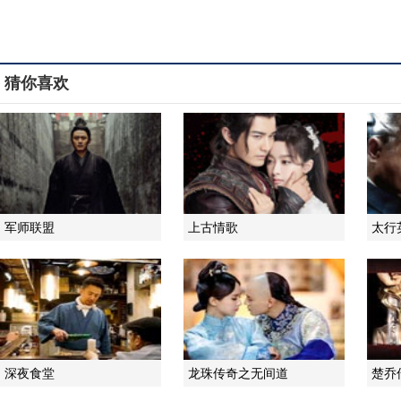
猜你喜欢
军师联盟
上古情歌
太行
深夜食堂
龙珠传奇之无间道
楚乔