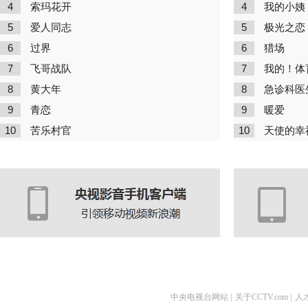
4
4
索玛花开
我的小姨
5
5
爱人同志
极光之恋
6
6
过界
猎场
7
7
飞哥战队
我的！体
8
8
黄大年
急诊科医
9
9
青恋
暖爱
10
10
苦乐村官
天使的幸
中央电视台网站
|
关于CCTV.com
|
人