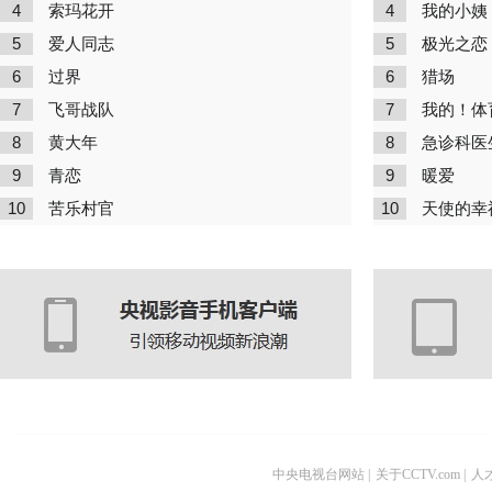
4
4
索玛花开
我的小姨
5
5
爱人同志
极光之恋
6
6
过界
猎场
7
7
飞哥战队
我的！体
8
8
黄大年
急诊科医
9
9
青恋
暖爱
10
10
苦乐村官
天使的幸
中央电视台网站
|
关于CCTV.com
|
人