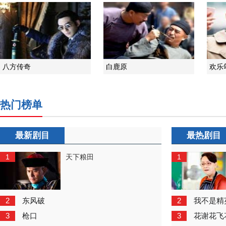
八方传奇
白鹿原
欢乐
热门榜单
最新剧目
最热剧目
1
1
天下粮田
2
2
东风破
我不是精
3
3
枪口
花谢花飞