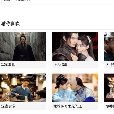
猜你喜欢
军师联盟
上古情歌
太行
深夜食堂
龙珠传奇之无间道
楚乔