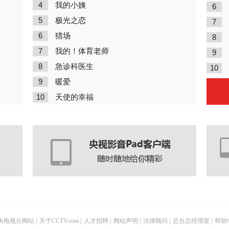
4
我的小姨
6
5
极光之恋
7
6
猎场
8
7
我的！体育老师
9
8
急诊科医生
10
9
暖爱
10
天使的幸福
央电视台网站
|
关于CCTV.com
|
人才招聘
|
网站声明
|
法律顾问
|
总台总经理室
|
帮助