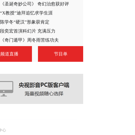
《圣诞奇妙公司》 奇幻治愈获好评
“X教授”迪拜追忆求学生涯
陈学冬“硬汉”形象获肯定
段奕宏首演科幻片 充满压力
《奇门遁甲》周冬雨苦练功夫
频道直播
节目单
中心