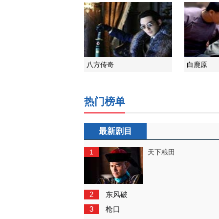
八方传奇
白鹿原
热门榜单
最新剧目
1
天下粮田
2
东风破
3
枪口