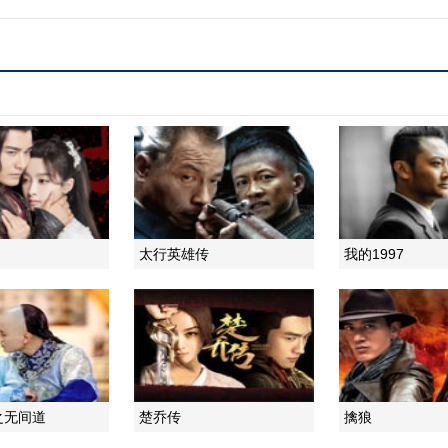
太行英雄传
我的1997
之无间道
楚乔传
擒狼