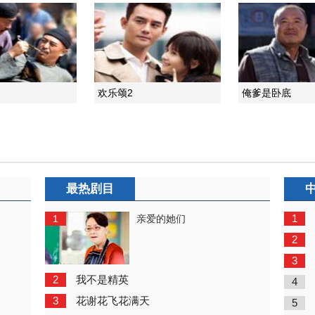
欢乐颂2
俺爹是卧底
最热剧目
1
1
亲爱的她们
2
3
2
我不是精英
4
3
花谢花飞花满天
5