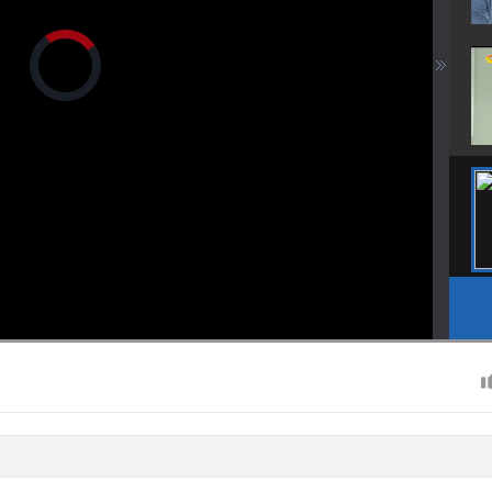
正
在
加
载
视
频
播
放
器。
画
静
质
音
(m)