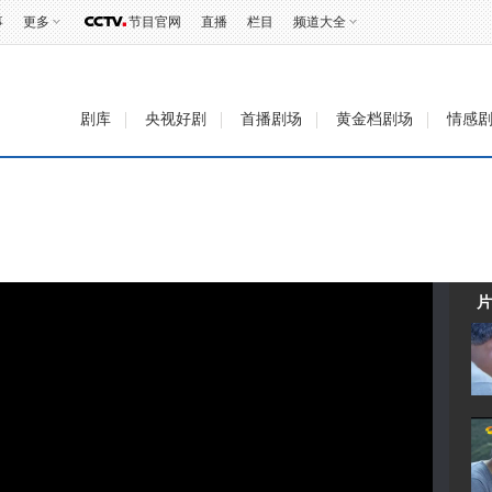
事
更多
节目官网
直播
栏目
频道大全
剧库
央视好剧
首播剧场
黄金档剧场
情感
片