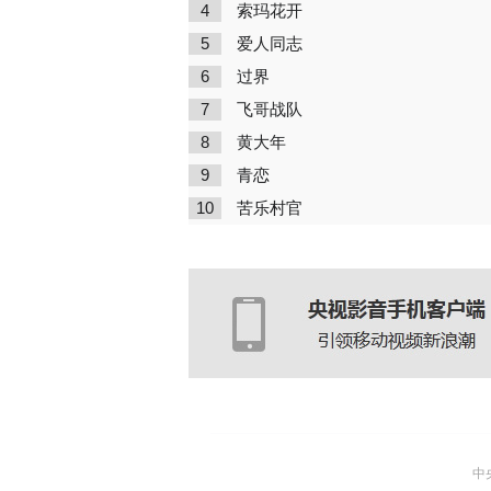
4
索玛花开
5
爱人同志
6
过界
7
飞哥战队
8
黄大年
9
青恋
10
苦乐村官
中