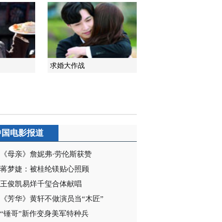
求婚大作战
中国电影报道
《母亲》詹妮弗·劳伦斯获赞
蒋梦婕：被桂纶镁贴心照顾
王俊凯易烊千玺合体献唱
《芳华》黄轩不做演员当“木匠”
“锤哥”新作变身美军特种兵