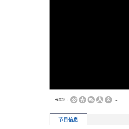
加
载
/
完
成
:
0%
分享到：
节目信息