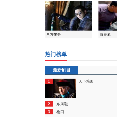
八方传奇
白鹿原
热门榜单
最新剧目
1
天下粮田
2
东风破
3
枪口