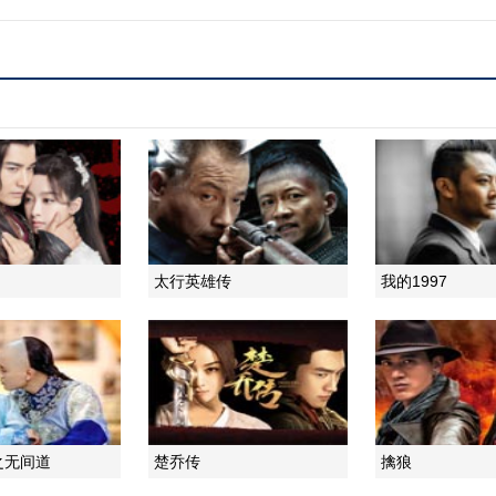
太行英雄传
我的1997
之无间道
楚乔传
擒狼