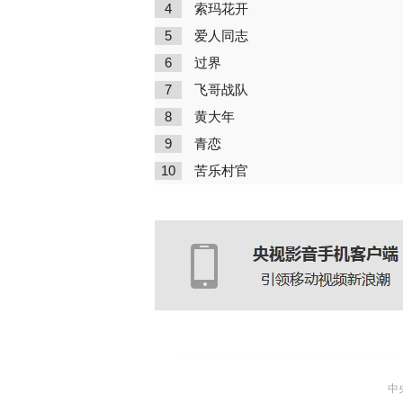
4
索玛花开
5
爱人同志
6
过界
7
飞哥战队
8
黄大年
9
青恋
10
苦乐村官
中