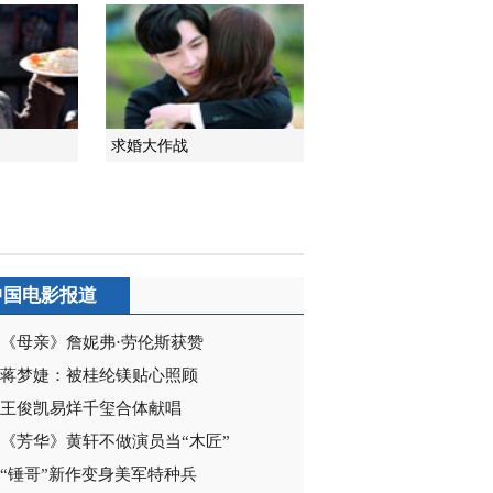
求婚大作战
中国电影报道
《母亲》詹妮弗·劳伦斯获赞
蒋梦婕：被桂纶镁贴心照顾
王俊凯易烊千玺合体献唱
《芳华》黄轩不做演员当“木匠”
“锤哥”新作变身美军特种兵