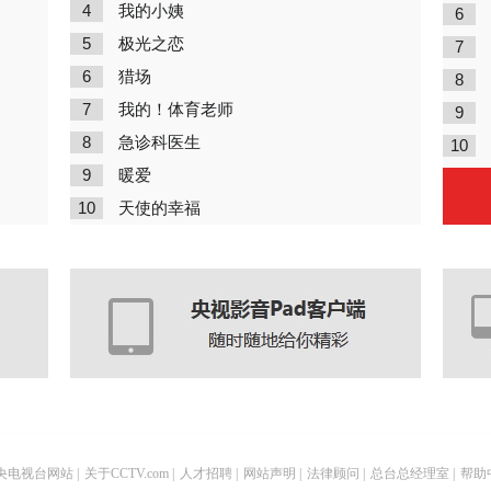
4
我的小姨
6
5
极光之恋
7
6
猎场
8
7
我的！体育老师
9
8
急诊科医生
10
9
暖爱
10
天使的幸福
央电视台网站
|
关于CCTV.com
|
人才招聘
|
网站声明
|
法律顾问
|
总台总经理室
|
帮助