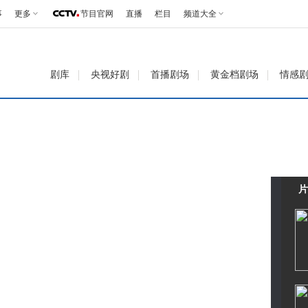
事
更多
节目官网
直播
栏目
频道大全
剧库
央视好剧
首播剧场
黄金档剧场
情感
片