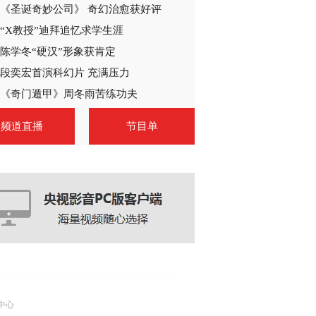
《圣诞奇妙公司》 奇幻治愈获好评
“X教授”迪拜追忆求学生涯
陈学冬“硬汉”形象获肯定
段奕宏首演科幻片 充满压力
《奇门遁甲》周冬雨苦练功夫
频道直播
节目单
中心