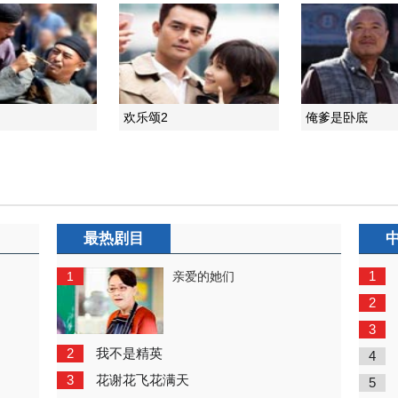
欢乐颂2
俺爹是卧底
最热剧目
1
1
亲爱的她们
2
3
2
我不是精英
4
3
花谢花飞花满天
5