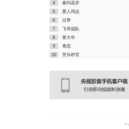
4
索玛花开
5
爱人同志
6
过界
7
飞哥战队
8
黄大年
9
青恋
10
苦乐村官
中