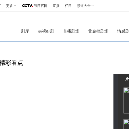
事
更多
节目官网
直播
栏目
频道大全
剧库
央视好剧
首播剧场
黄金档剧场
情感
 精彩看点
片