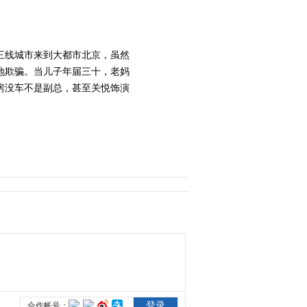
2014-03-12 07:27:20
《我的儿子是奇葩》 第
三线城市来到大都市北京，虽然
17集 精彩看点
地欺骗。当儿子年届三十，老妈
房没车不是副总，甚至关悦饰演
2014-03-13 05:27:07
《我的儿子是奇葩》 第
18集 精彩看点
2014-03-13 05:30:09
《我的儿子是奇葩》 第
19集 精彩看点
2014-03-13 05:33:09
【娱乐新发现】《我的儿
子是奇葩》热播 佟大为
奉上“反逼婚宝典”