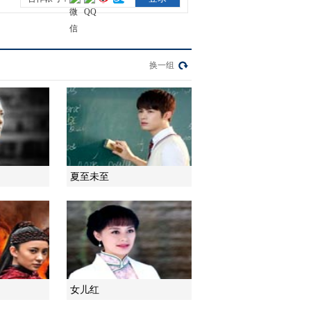
2014-03-13 14:18:15
【影视快报】《我的儿子
是奇葩》将播 佟大为关
换一组
悦“夫妻档首秀”
2014-03-03 16:21:06
《我的儿子是奇葩》 第
20集 精彩看点
夏至未至
2014-03-14 03:06:05
《我的儿子是奇葩》 第
21集 精彩看点
2014-03-14 03:09:05
《我的儿子是奇葩》 第
女儿红
22集 精彩看点