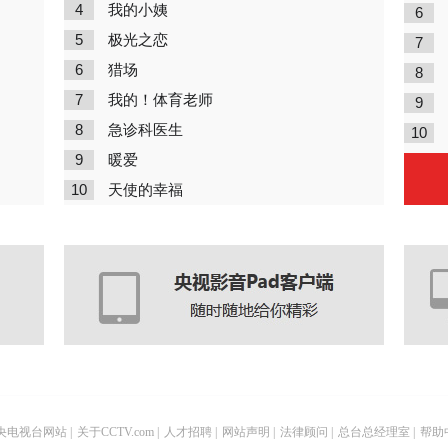
4
我的小姨
6
5
极光之恋
7
6
猎场
8
7
我的！体育老师
9
8
急诊科医生
10
9
暖爱
10
天使的幸福
央电视台网站
|
关于CCTV.com
|
人才招聘
|
网站声明
|
法律顾问
|
总台总经理室
|
帮助