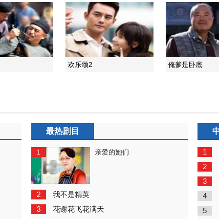
欢乐颂2
俺爹是卧底
最热剧目
1
1
亲爱的她们
2
3
2
我不是精英
4
3
花谢花飞花满天
5