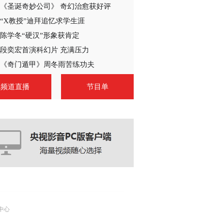
《圣诞奇妙公司》 奇幻治愈获好评
2014-03-15 22:57:04
“X教授”迪拜追忆求学生涯
《我的儿子是奇葩》 第
27集 精彩看点
陈学冬“硬汉”形象获肯定
段奕宏首演科幻片 充满压力
2014-03-15 23:03:06
《奇门遁甲》周冬雨苦练功夫
《我的儿子是奇葩》 第
频道直播
节目单
28集 精彩看点
2014-03-16 22:33:04
《我的儿子是奇葩》 第
29集 精彩看点
2014-03-16 22:36:05
《我的儿子是奇葩》 第
30集 精彩看点
中心