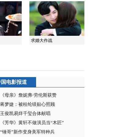
2014-03-14 03:09:05
《我的儿子是奇葩》 第
23集 精彩看点
求婚大作战
2014-03-14 21:12:14
《我的儿子是奇葩》 第
24集 精彩看点
2014-03-14 21:15:17
中国电影报道
《我的儿子是奇葩》 第
25集 精彩看点
《母亲》詹妮弗·劳伦斯获赞
蒋梦婕：被桂纶镁贴心照顾
2014-03-14 21:54:03
王俊凯易烊千玺合体献唱
《我的儿子是奇葩》 第
《芳华》黄轩不做演员当“木匠”
26集 精彩看点
“锤哥”新作变身美军特种兵