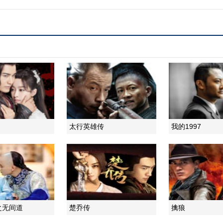
太行英雄传
我的1997
之无间道
楚乔传
擒狼