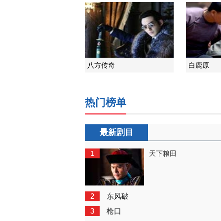
八方传奇
白鹿原
热门榜单
最新剧目
1
天下粮田
2
东风破
3
枪口