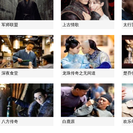
军师联盟
上古情歌
太行
深夜食堂
龙珠传奇之无间道
楚乔
八方传奇
白鹿原
欢乐