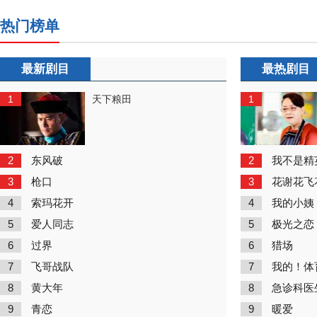
热门榜单
最新剧目
最热剧目
1
1
天下粮田
2
2
东风破
我不是精
3
3
枪口
花谢花飞
4
4
索玛花开
我的小姨
5
5
爱人同志
极光之恋
6
6
过界
猎场
7
7
飞哥战队
我的！体
8
8
黄大年
急诊科医
9
9
青恋
暖爱