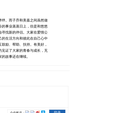
2014-01-27 00:45:00
《爱情公寓4》 第20集 精
绊绊。而子乔和美嘉之间虽然做
彩看点
谷的事业蒸蒸日上，但是和悠悠
始寻找新的伴侣。大家在爱情公
己的生活方向和彼此在自己心中
2014-01-27 00:45:00
互鼓励、帮助、扶持。有美好，
《爱情公寓4》 第21集 精
的见证了大家的青春与成长，无
彩看点
家的故事还在继续。
2014-01-27 00:48:00
《爱情公寓4》 第22集 精
彩看点
2014-01-27 22:12:07
《爱情公寓4》 第23集 精
彩看点