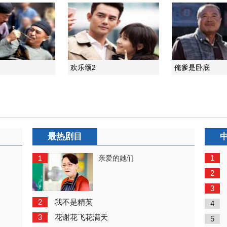
欢乐颂2
俺爹是卧底
最热剧目
1
1
亲爱的她们
2
3
2
我不是精英
4
3
花谢花飞花满天
5