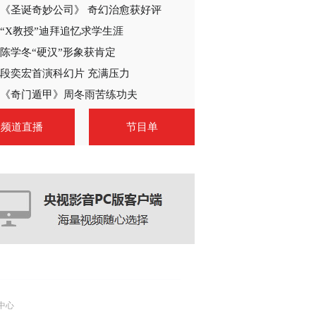
《圣诞奇妙公司》 奇幻治愈获好评
2014-07-16 09:27:01
“X教授”迪拜追忆求学生涯
[共度晨光]《爱情公寓4》
今天19:30欢乐来袭
陈学冬“硬汉”形象获肯定
段奕宏首演科幻片 充满压力
2014-07-17 07:45:06
《奇门遁甲》周冬雨苦练功夫
[共度晨光]《爱情公寓4》
频道直播
节目单
今天19:30 欢乐来袭
20140718
2014-07-18 09:32:00
[新闻夜总汇]百姓生活：
都市爱情爆笑喜剧《爱情
公寓4》今晚登陆广西卫
视
2014-08-17 19:09:41
【戏中人】邓家佳获百花
奖最佳女配角 对《爱情
公寓4》一问三不知
中心