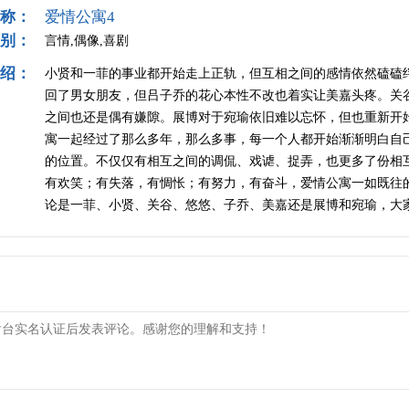
称：
爱情公寓4
别：
言情,偶像,喜剧
绍：
小贤和一菲的事业都开始走上正轨，但互相之间的感情依然磕磕
回了男女朋友，但吕子乔的花心本性不改也着实让美嘉头疼。关
之间也还是偶有嫌隙。展博对于宛瑜依旧难以忘怀，但也重新开
寓一起经过了那么多年，那么多事，每一个人都开始渐渐明白自
的位置。不仅仅有相互之间的调侃、戏谑、捉弄，也更多了份相
有欢笑；有失落，有惆怅；有努力，有奋斗，爱情公寓一如既往
论是一菲、小贤、关谷、悠悠、子乔、美嘉还是展博和宛瑜，大