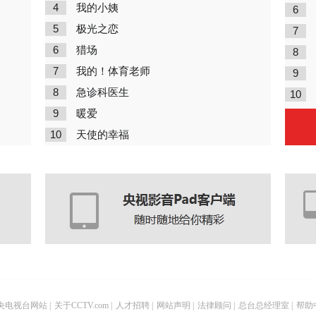
4
我的小姨
6
5
极光之恋
7
6
猎场
8
7
我的！体育老师
9
8
急诊科医生
10
9
暖爱
10
天使的幸福
央电视台网站
|
关于CCTV.com
|
人才招聘
|
网站声明
|
法律顾问
|
总台总经理室
|
帮助