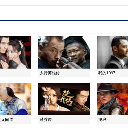
太行英雄传
我的1997
之无间道
楚乔传
擒狼