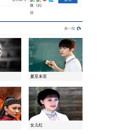
2014-01-27 22:42:21
《爱情公寓4》 第24集 精
彩看点
换一组
2014-01-28 22:33:10
[影视同期声]《爱情公寓
4》网络热播 众主演坦言
拍吻戏很紧张
夏至未至
2014-03-06 18:07:14
[共度晨光]精彩早知道：
《爱情公寓4》今天19:30
欢乐来袭 20140711
2014-07-11 09:38:00
【娱乐新发现】何炅《爱
女儿红
情公寓4》客串包租公 为
招租欲开看房会狂贴小广