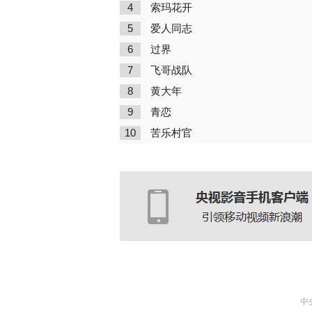
4
索玛花开
5
爱人同志
6
过界
7
飞哥战队
8
黄大年
9
青恋
10
苦乐村官
中