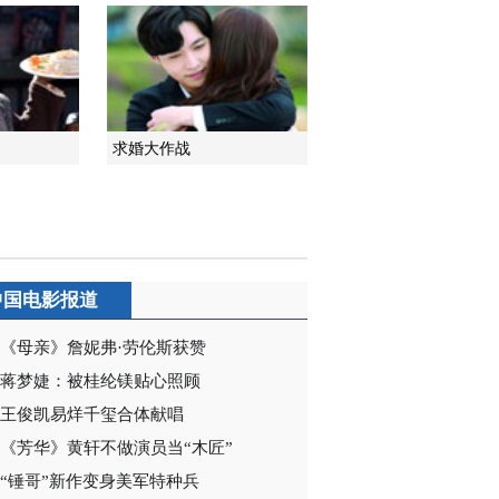
告
2014-06-16 10:42:40
[午间新闻-广东]都市爆笑
喜剧《爱情公寓4》今晚
起广东卫视播出
求婚大作战
2014-07-11 13:48:03
[广东新闻联播]都市爆笑
喜剧《爱情公寓4》今晚
起广东卫视播出
2014-07-11 19:45:31
中国电影报道
[共度晨光]《爱情公寓4》
今天19:30 欢乐来袭
《母亲》詹妮弗·劳伦斯获赞
蒋梦婕：被桂纶镁贴心照顾
2014-07-14 09:09:20
王俊凯易烊千玺合体献唱
[共度晨光]《爱情公寓4》
《芳华》黄轩不做演员当“木匠”
今天19:30 欢乐来袭
“锤哥”新作变身美军特种兵