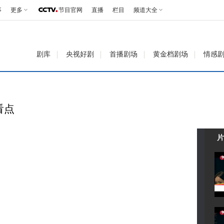
事
更多
节目官网
直播
栏目
频道大全
剧库
央视好剧
首播剧场
黄金档剧场
情感
看点
片