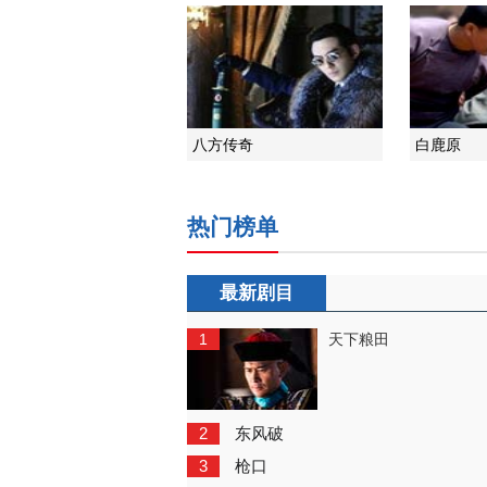
八方传奇
白鹿原
热门榜单
最新剧目
1
天下粮田
2
东风破
3
枪口