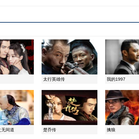
太行英雄传
我的1997
之无间道
楚乔传
擒狼