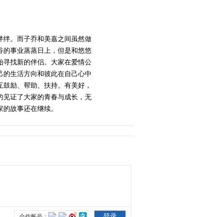
2014-01-25 22:27:20
《爱情公寓4》 第18集 精
绊绊。而子乔和美嘉之间虽然做
彩看点
谷的事业蒸蒸日上，但是和悠悠
始寻找新的伴侣。大家在爱情公
己的生活方向和彼此在自己心中
2014-01-25 22:27:16
互鼓励、帮助、扶持。有美好，
《爱情公寓4》 第19集 精
的见证了大家的青春与成长，无
彩看点
家的故事还在继续。
2014-01-27 00:45:00
《爱情公寓4》 第20集 精
彩看点
2014-01-27 00:45:00
《爱情公寓4》 第21集 精
彩看点