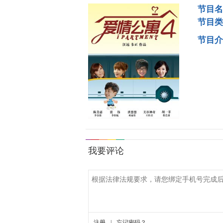
节目名
节目类
节目介