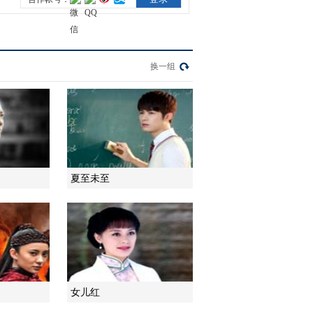
2014-01-27 00:48:00
《爱情公寓4》 第22集 精
彩看点
换一组
2014-01-27 22:12:07
《爱情公寓4》 第23集 精
彩看点
夏至未至
2014-01-27 22:42:21
《爱情公寓4》 第24集 精
彩看点
2014-01-28 22:33:10
[影视同期声]《爱情公寓
女儿红
4》网络热播 众主演坦言
拍吻戏很紧张