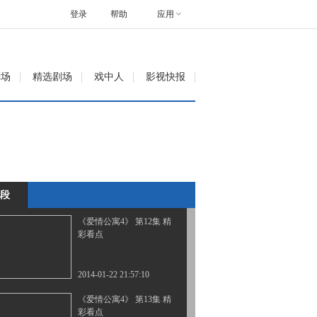
彩看点
登录
帮助
应用
2014-01-21 20:54:19
《爱情公寓4》 第10集 精
剧场
精选剧场
戏中人
影视快报
彩看点
2014-01-21 21:27:07
《爱情公寓4》 第11集 精
彩看点
段
2014-01-22 21:06:11
《爱情公寓4》 第12集 精
彩看点
2014-01-22 21:57:10
《爱情公寓4》 第13集 精
彩看点