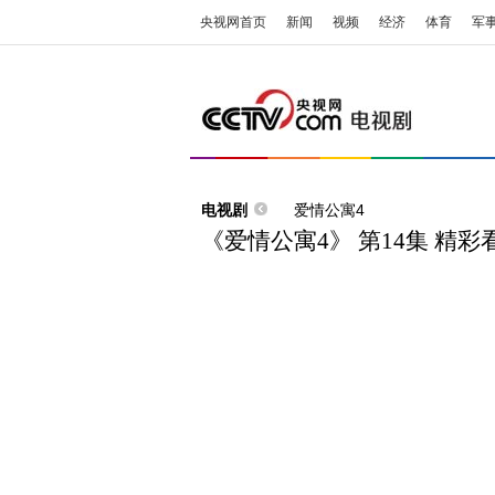
央视网首页
新闻
视频
经济
体育
军
电视剧
爱情公寓4
《爱情公寓4》 第14集 精彩