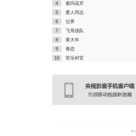
4
索玛花开
5
爱人同志
6
过界
7
飞哥战队
8
黄大年
9
青恋
10
苦乐村官
中