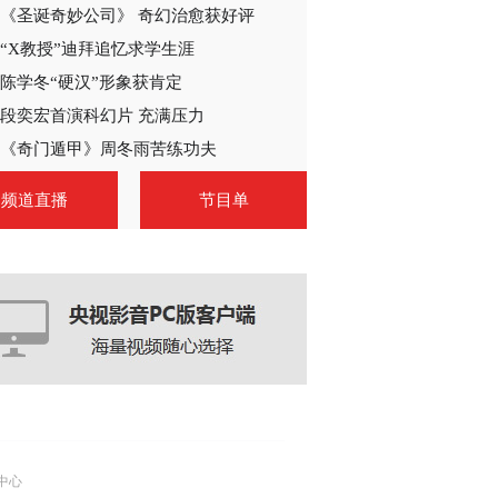
《圣诞奇妙公司》 奇幻治愈获好评
2014-07-11 19:45:31
“X教授”迪拜追忆求学生涯
[共度晨光]《爱情公寓4》
今天19:30 欢乐来袭
陈学冬“硬汉”形象获肯定
段奕宏首演科幻片 充满压力
2014-07-14 09:09:20
《奇门遁甲》周冬雨苦练功夫
[共度晨光]《爱情公寓4》
频道直播
节目单
今天19:30 欢乐来袭
2014-07-16 09:27:01
[共度晨光]《爱情公寓4》
今天19:30欢乐来袭
2014-07-17 07:45:06
[共度晨光]《爱情公寓4》
今天19:30 欢乐来袭
20140718
中心