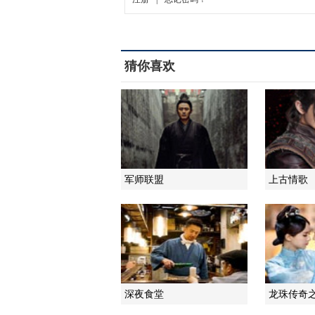
猜你喜欢
军师联盟
上古情歌
深夜食堂
龙珠传奇