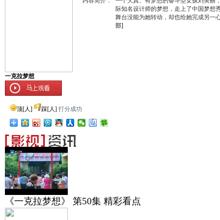
内容简介：
一个天真、有梦想的奋斗型女孩刘美丽
际知名设计师的梦想，走上了中国梦想
舞台没能为她转动，却也给她完成另一
部]
一克拉梦想
顶
[
人]
踩
[
人]
打分成功
《一克拉梦想》 第50集 精彩看点