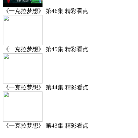
《一克拉梦想》 第46集 精彩看点
《一克拉梦想》 第45集 精彩看点
《一克拉梦想》 第44集 精彩看点
《一克拉梦想》 第43集 精彩看点