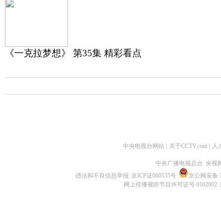
《一克拉梦想》 第35集 精彩看点
中央电视台网站
|
关于CCTV.com
|
人
中央广播电视总台 央视
违法和不良信息举报
京ICP证060535号
京公网安备 11
网上传播视听节目许可证号 0102002