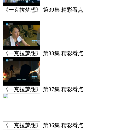
《一克拉梦想》 第39集 精彩看点
《一克拉梦想》 第38集 精彩看点
《一克拉梦想》 第37集 精彩看点
《一克拉梦想》 第36集 精彩看点