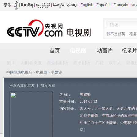
我不是精英
花谢
首页
电视剧
动画片
纪录
剧库
大剧看央视
黄金档剧场
首播剧场
片花
戏中人
影视
中国网络电视台
>
电视剧
> 男媒婆
推荐给其他网友
丨
加入收藏
名 称：
男媒婆
首播时间：
2014-01-13
内容简介：
古人云，五十知天命。天命之年的
定剑走偏锋，在市场经济的浪潮中
积压了五十年的正能量。受电视征
部]