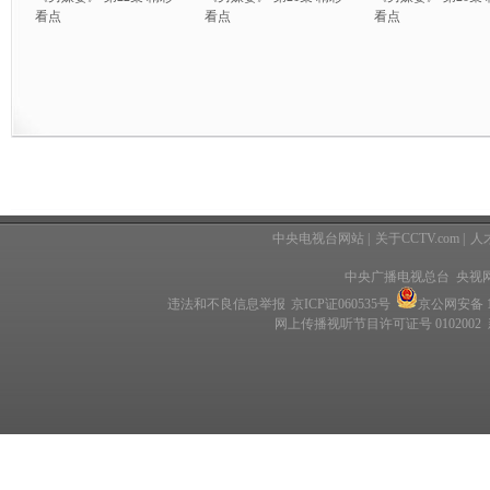
看点
看点
看点
中央电视台网站
|
关于CCTV.com
|
人
中央广播电视总台 央视
违法和不良信息举报
京ICP证060535号
京公网安备 11
网上传播视听节目许可证号 0102002