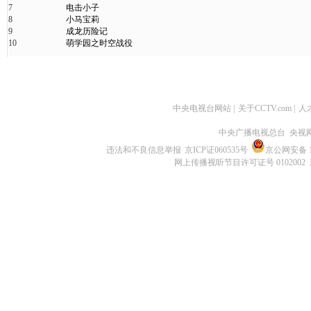
7
电击小子
8
小马宝莉
9
成龙历险记
10
萌学园之时空战役
中央电视台网站
|
关于CCTV.com
|
人
中央广播电视总台 央视
违法和不良信息举报
京ICP证060535号
京公网安备 11
网上传播视听节目许可证号 0102002