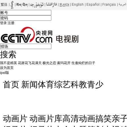
登录
注册
搜索
我不是精英
花谢花飞花满天
极光之恋
索玛花开
生逢灿烂的日子
设为首页
ipad版
首页
新闻
体育
综艺
科教
青少
电视剧
剧库
大剧看央视
黄金档剧
向标
CCTV8
动画片
动画片库
高清动画
搞笑
亲