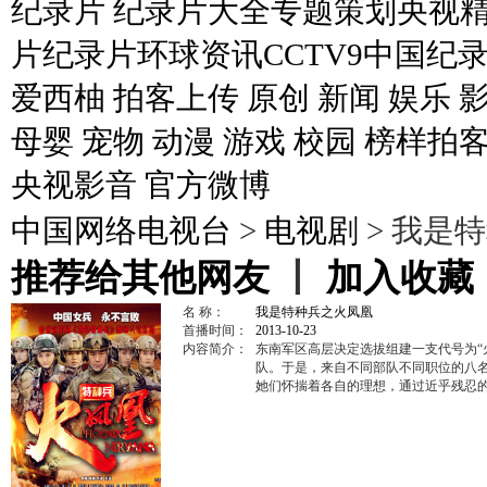
纪录片
纪录片大全
专题策划
央视
片
纪录片环球资讯
CCTV9
中国纪
爱西柚
拍客上传
原创
新闻
娱乐
母婴
宠物
动漫
游戏
校园
榜样拍
央视影音
官方微博
中国网络电视台
>
电视剧
> 我是
推荐给其他网友
丨
加入收藏
名 称：
我是特种兵之火凤凰
首播时间：
2013-10-23
内容简介：
东南军区高层决定选拔组建一支代号为“
队。于是，来自不同部队不同职位的八
她们怀揣着各自的理想，通过近乎残忍