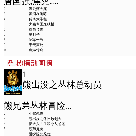
唐国强,焦晃,...
2
湄公河大案
3
黄河在咆哮
4
传奇大掌柜
5
大秦帝国之纵横
6
虎符传奇
7
芈月传
8
陆军一号
9
于无声处
10
班淑传奇
1
熊出没之丛林总动员
熊兄弟丛林冒险...
2
小猪佩奇
3
熊出没之冬日乐翻天
4
新大头儿子和小头爸爸...
5
葫芦兄弟
6
爱探险的朵拉