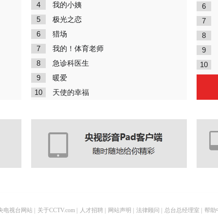
4
我的小姨
6
5
极光之恋
7
6
猎场
8
7
我的！体育老师
9
8
急诊科医生
10
9
暖爱
10
天使的幸福
央电视台网站
|
关于CCTV.com
|
人才招聘
|
网站声明
|
法律顾问
|
总台总经理室
|
帮助