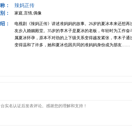
称：
辣妈正传
别：
家庭,言情,偶像
绍：
电视剧《辣妈正传》讲述准妈妈的故事。26岁的夏冰本来还想再
友步入婚姻殿堂。35岁的李木子是夏冰的老板，年轻时为工作奋
属夏冰怀孕，原本不对劲的上下级关系变得越发紧张，李木子通
变得温和了许多，她和夏冰也因共同的准妈妈身份成为朋友……