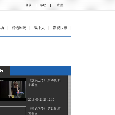
彩看点
登录
帮助
应用
2013-09-20 00:57:11
《辣妈正传》 第18集 精
剧场
精选剧场
戏中人
影视快报
彩看点
2013-09-20 21:33:19
《辣妈正传》 第19集 精
彩看点
段
2013-09-20 21:37:37
《辣妈正传》 第20集 精
彩看点
2013-09-21 23:12:19
《辣妈正传》 第21集 精
彩看点