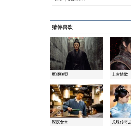
猜你喜欢
军师联盟
上古情歌
深夜食堂
龙珠传奇