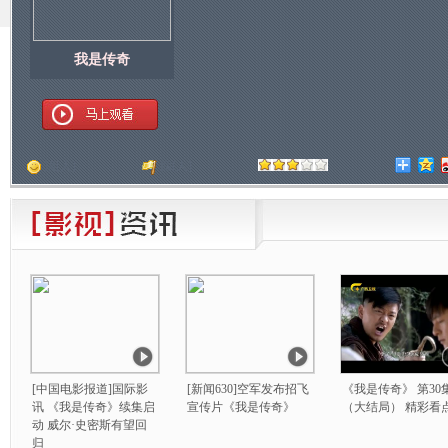
我是传奇
顶
[
人]
踩
[
人]
[中国电影报道]国际影
[新闻630]空军发布招飞
《我是传奇》 第30
讯 《我是传奇》续集启
宣传片《我是传奇》
（大结局） 精彩看
动 威尔·史密斯有望回
归