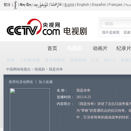
我不是精英
花谢
首页
电视剧
动画片
纪录
剧库
大剧看央视
黄金档剧场
首播剧场
片花
戏中人
影视
中国网络电视台
>
电视剧
> 我是传奇
推荐给其他网友
丨
加入收藏
名 称：
我是传奇
首播时间：
2013-9-25
内容简介：
《我是传奇》讲述了在抗日战争最为
为“草根”的普通民众的抗日传奇。
中，它没有简单的描述战争的转折