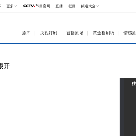
事
更多
节目官网
直播
栏目
频道大全
剧库
央视好剧
首播剧场
黄金档剧场
情感
眼开
往