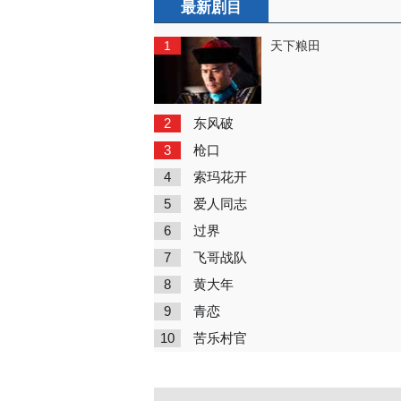
最新剧目
1
天下粮田
2
东风破
3
枪口
4
索玛花开
5
爱人同志
6
过界
7
飞哥战队
8
黄大年
9
青恋
10
苦乐村官