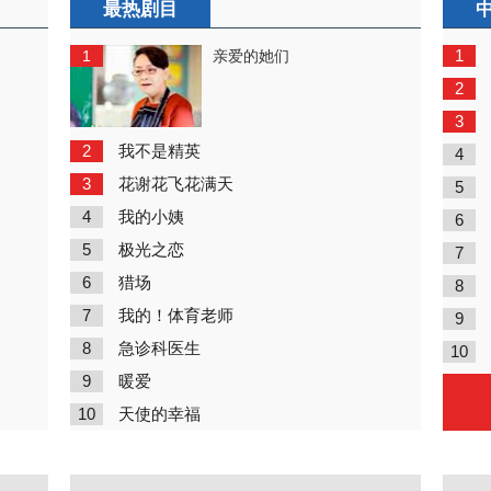
最热剧目
1
1
亲爱的她们
2
3
2
我不是精英
4
3
花谢花飞花满天
5
4
我的小姨
6
5
极光之恋
7
6
猎场
8
7
我的！体育老师
9
8
急诊科医生
10
9
暖爱
10
天使的幸福