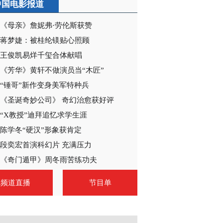
中国电影报道
《母亲》詹妮弗·劳伦斯获赞
蒋梦婕：被桂纶镁贴心照顾
王俊凯易烊千玺合体献唱
《芳华》黄轩不做演员当“木匠”
“锤哥”新作变身美军特种兵
《圣诞奇妙公司》 奇幻治愈获好评
“X教授”迪拜追忆求学生涯
陈学冬“硬汉”形象获肯定
段奕宏首演科幻片 充满压力
《奇门遁甲》周冬雨苦练功夫
频道直播
节目单