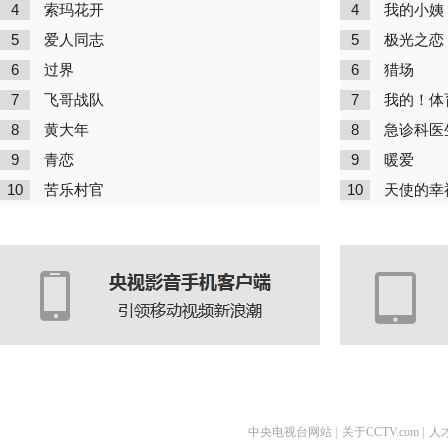
4
4
索玛花开
我的小姨
5
5
爱人同志
极光之恋
6
6
过界
猎场
7
7
飞哥战队
我的！体
8
8
黄大年
急诊科医
9
9
青恋
暖爱
10
10
苦乐村官
天使的幸
中央电视台网站
|
关于CCTV.com
|
人