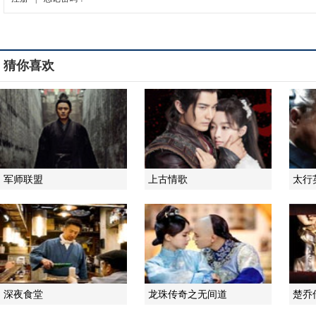
猜你喜欢
军师联盟
上古情歌
太行
深夜食堂
龙珠传奇之无间道
楚乔