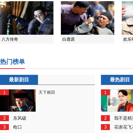
八方传奇
白鹿原
欢乐
热门榜单
最新剧目
最热剧目
1
1
天下粮田
2
2
东风破
我不是精
3
3
枪口
花谢花飞