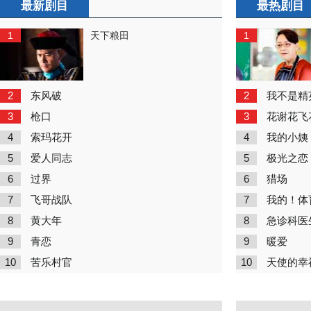
最新剧目
最热剧目
1
1
天下粮田
2
2
东风破
我不是精
3
3
枪口
花谢花飞
4
4
索玛花开
我的小姨
5
5
爱人同志
极光之恋
6
6
过界
猎场
7
7
飞哥战队
我的！体
8
8
黄大年
急诊科医
9
9
青恋
暖爱
10
10
苦乐村官
天使的幸