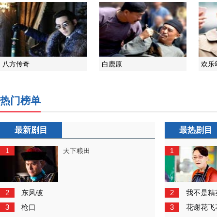
八方传奇
白鹿原
欢乐
热门榜单
最新剧目
最热剧目
1
1
天下粮田
2
2
东风破
我不是精
3
3
枪口
花谢花飞