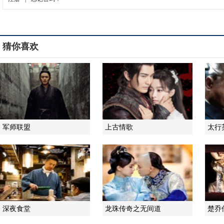
猜你喜欢
军师联盟
上古情歌
太行
深夜食堂
龙珠传奇之无间道
楚乔