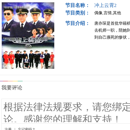
节目名称：
冲上云霄2
节目类别：
偶像,言情,其他
节目介绍：
唐亦琛是首批华籍
去机师一职，陪她
到自己濒死的惨状