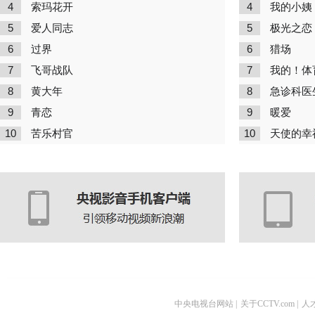
4
4
索玛花开
我的小姨
5
5
爱人同志
极光之恋
6
6
过界
猎场
7
7
飞哥战队
我的！体
8
8
黄大年
急诊科医
9
9
青恋
暖爱
10
10
苦乐村官
天使的幸
中央电视台网站
|
关于CCTV.com
|
人