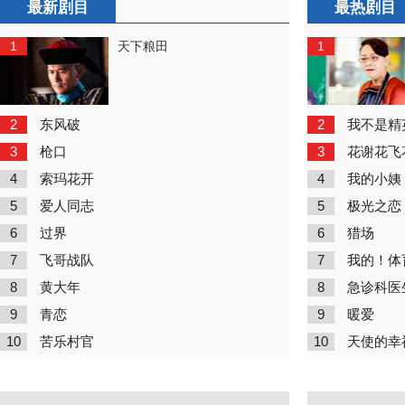
最新剧目
最热剧目
1
1
天下粮田
2
2
东风破
我不是精
3
3
枪口
花谢花飞
4
4
索玛花开
我的小姨
5
5
爱人同志
极光之恋
6
6
过界
猎场
7
7
飞哥战队
我的！体
8
8
黄大年
急诊科医
9
9
青恋
暖爱
10
10
苦乐村官
天使的幸