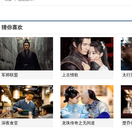
猜你喜欢
军师联盟
上古情歌
太行
深夜食堂
龙珠传奇之无间道
楚乔