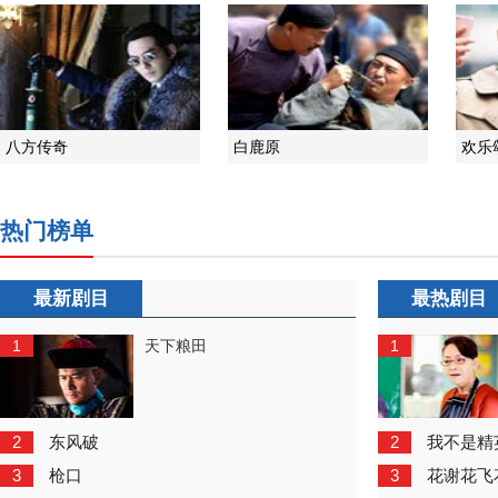
八方传奇
白鹿原
欢乐
热门榜单
最新剧目
最热剧目
1
1
天下粮田
2
2
东风破
我不是精
3
3
枪口
花谢花飞