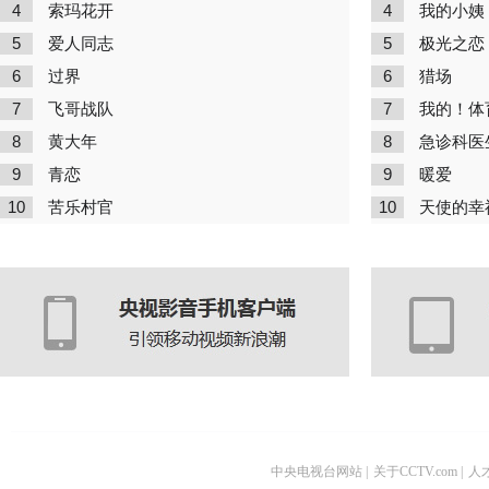
4
4
索玛花开
我的小姨
5
5
爱人同志
极光之恋
6
6
过界
猎场
7
7
飞哥战队
我的！体
8
8
黄大年
急诊科医
9
9
青恋
暖爱
10
10
苦乐村官
天使的幸
中央电视台网站
|
关于CCTV.com
|
人