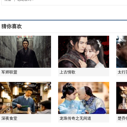
猜你喜欢
军师联盟
上古情歌
太行
深夜食堂
龙珠传奇之无间道
楚乔