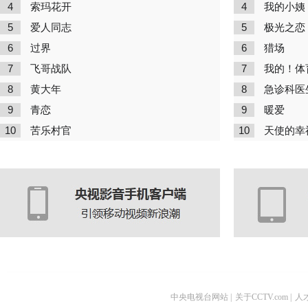
4
4
索玛花开
我的小姨
5
5
爱人同志
极光之恋
6
6
过界
猎场
7
7
飞哥战队
我的！体
8
8
黄大年
急诊科医
9
9
青恋
暖爱
10
10
苦乐村官
天使的幸
中央电视台网站
|
关于CCTV.com
|
人