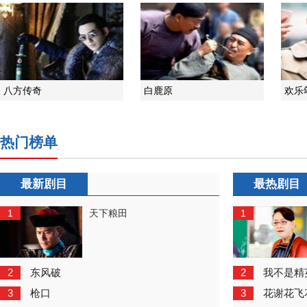
八方传奇
白鹿原
欢乐
热门榜单
最新剧目
最热剧目
1
1
天下粮田
2
2
东风破
我不是精
3
3
枪口
花谢花飞