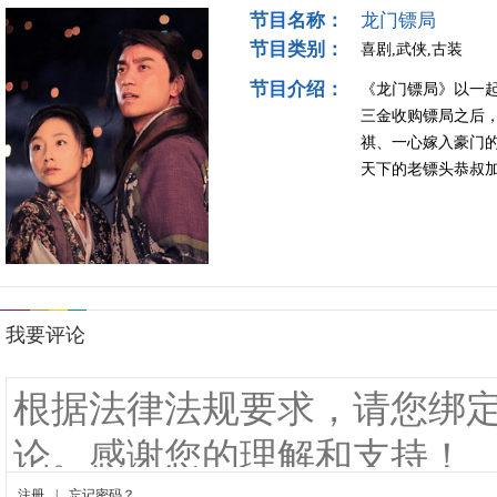
节目名称：
龙门镖局
节目类别：
喜剧,武侠,古装
节目介绍：
《龙门镖局》以一
三金收购镖局之后
祺、一心嫁入豪门
天下的老镖头恭叔