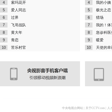
4
4
索玛花开
我的小姨
5
5
爱人同志
极光之恋
6
6
过界
猎场
7
7
飞哥战队
我的！体
8
8
黄大年
急诊科医
9
9
青恋
暖爱
10
10
苦乐村官
天使的幸
中央电视台网站
|
关于CCTV.com
|
人