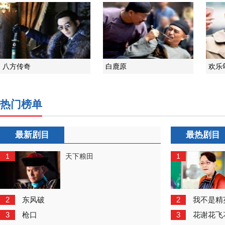
八方传奇
白鹿原
欢乐
热门榜单
最新剧目
最热剧目
1
1
天下粮田
2
2
东风破
我不是精
3
3
枪口
花谢花飞