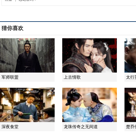
猜你喜欢
军师联盟
上古情歌
太行
深夜食堂
龙珠传奇之无间道
楚乔