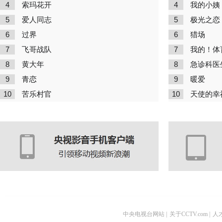
4
4
索玛花开
我的小姨
5
5
爱人同志
极光之恋
6
6
过界
猎场
7
7
飞哥战队
我的！体
8
8
黄大年
急诊科医
9
9
青恋
暖爱
10
10
苦乐村官
天使的幸
中央电视台网站
|
关于CCTV.com
|
人