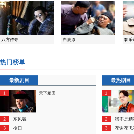
八方传奇
白鹿原
欢乐
热门榜单
最新剧目
最热剧目
1
1
天下粮田
2
2
东风破
我不是精
3
3
枪口
花谢花飞