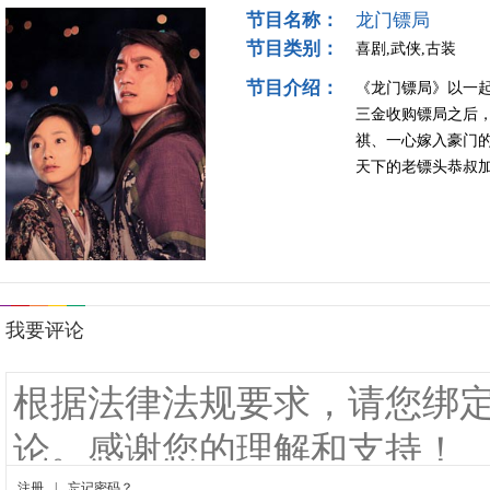
节目名称：
龙门镖局
节目类别：
喜剧,武侠,古装
节目介绍：
《龙门镖局》以一
三金收购镖局之后
祺、一心嫁入豪门
天下的老镖头恭叔