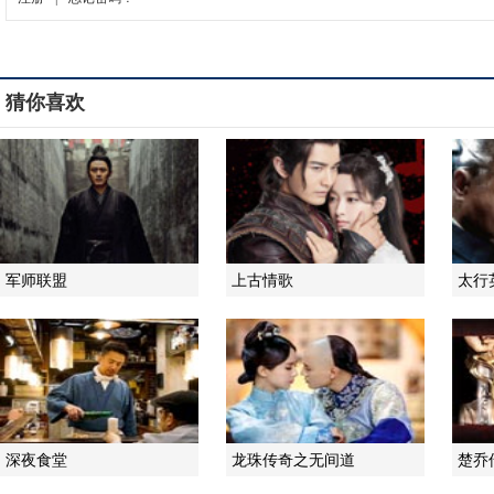
猜你喜欢
军师联盟
上古情歌
太行
深夜食堂
龙珠传奇之无间道
楚乔