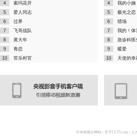
4
4
索玛花开
我的小姨
5
5
爱人同志
极光之恋
6
6
过界
猎场
7
7
飞哥战队
我的！体
8
8
黄大年
急诊科医
9
9
青恋
暖爱
10
10
苦乐村官
天使的幸
中央电视台网站
|
关于CCTV.com
|
人