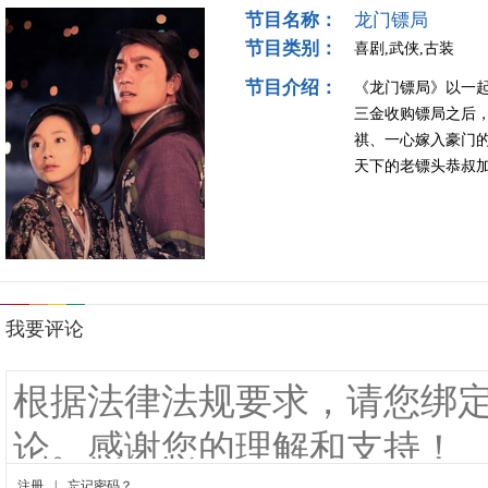
节目名称：
龙门镖局
节目类别：
喜剧,武侠,古装
节目介绍：
《龙门镖局》以一
三金收购镖局之后
祺、一心嫁入豪门
天下的老镖头恭叔