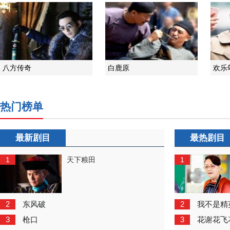
八方传奇
白鹿原
欢乐
热门榜单
最新剧目
最热剧目
1
1
天下粮田
2
2
东风破
我不是精
3
3
枪口
花谢花飞