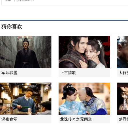
猜你喜欢
军师联盟
上古情歌
太行
深夜食堂
龙珠传奇之无间道
楚乔