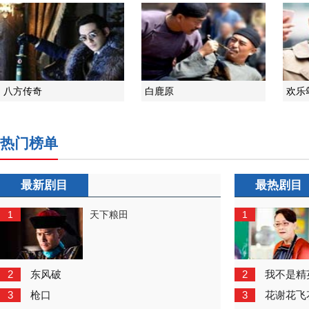
八方传奇
白鹿原
欢乐
热门榜单
最新剧目
最热剧目
1
1
天下粮田
2
2
东风破
我不是精
3
3
枪口
花谢花飞