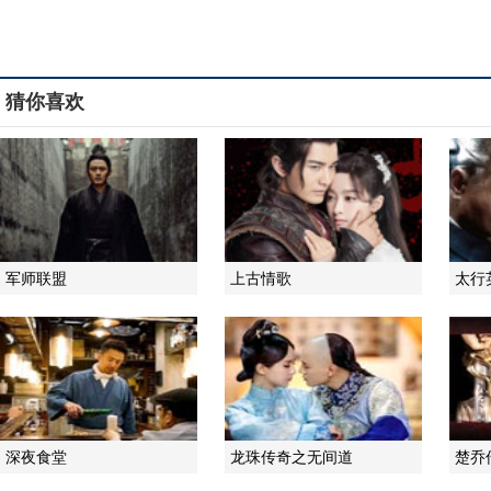
猜你喜欢
军师联盟
上古情歌
太行
深夜食堂
龙珠传奇之无间道
楚乔