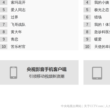
4
4
索玛花开
我的小姨
5
5
爱人同志
极光之恋
6
6
过界
猎场
7
7
飞哥战队
我的！体
8
8
黄大年
急诊科医
9
9
青恋
暖爱
10
10
苦乐村官
天使的幸
中央电视台网站
|
关于CCTV.com
|
人