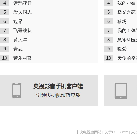
4
4
索玛花开
我的小姨
5
5
爱人同志
极光之恋
6
6
过界
猎场
7
7
飞哥战队
我的！体
8
8
黄大年
急诊科医
9
9
青恋
暖爱
10
10
苦乐村官
天使的幸
中央电视台网站
|
关于CCTV.com
|
人