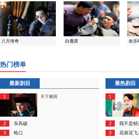
八方传奇
白鹿原
欢乐
热门榜单
最新剧目
最热剧目
1
1
天下粮田
2
2
东风破
我不是精
3
3
枪口
花谢花飞