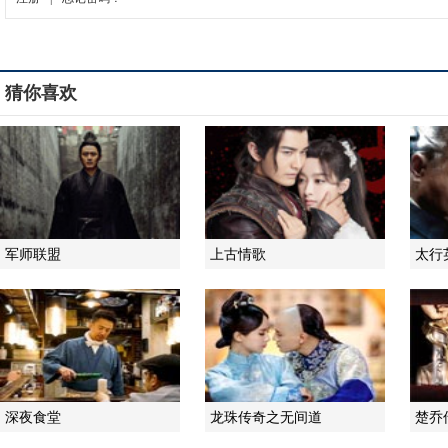
猜你喜欢
军师联盟
上古情歌
太行
深夜食堂
龙珠传奇之无间道
楚乔