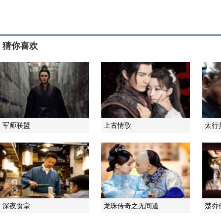
猜你喜欢
军师联盟
上古情歌
太行
深夜食堂
龙珠传奇之无间道
楚乔