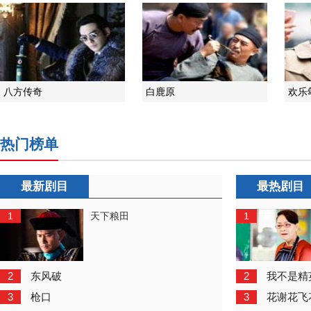
八方传奇
白鹿原
欢乐
热门榜单
最新剧目
最热剧目
1
1
天下粮田
2
2
东风破
我不是精
3
3
枪口
花谢花飞