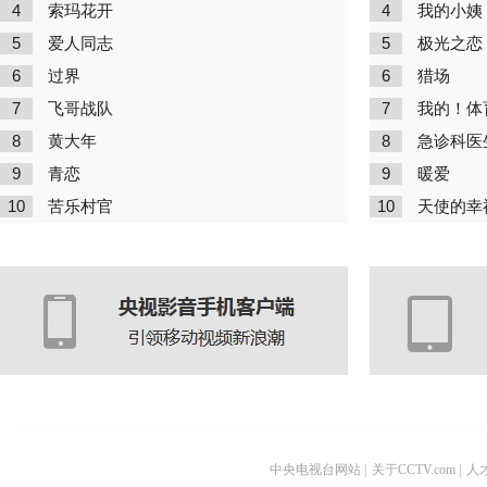
4
4
索玛花开
我的小姨
5
5
爱人同志
极光之恋
6
6
过界
猎场
7
7
飞哥战队
我的！体
8
8
黄大年
急诊科医
9
9
青恋
暖爱
10
10
苦乐村官
天使的幸
中央电视台网站
|
关于CCTV.com
|
人