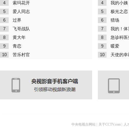
4
4
索玛花开
我的小姨
5
5
爱人同志
极光之恋
6
6
过界
猎场
7
7
飞哥战队
我的！体
8
8
黄大年
急诊科医
9
9
青恋
暖爱
10
10
苦乐村官
天使的幸
中央电视台网站
|
关于CCTV.com
|
人