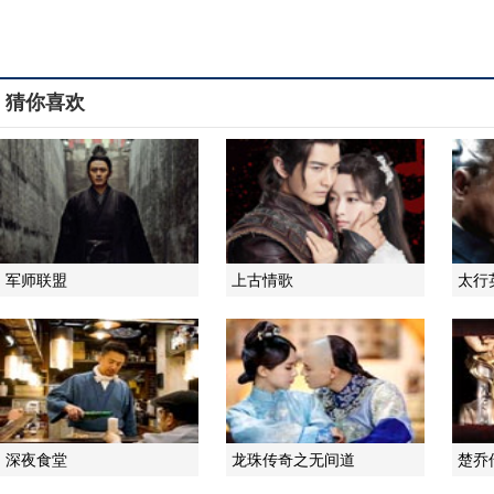
猜你喜欢
军师联盟
上古情歌
太行
深夜食堂
龙珠传奇之无间道
楚乔