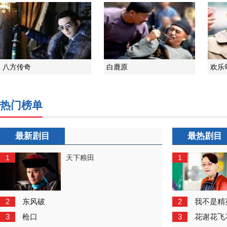
八方传奇
白鹿原
欢乐
热门榜单
最新剧目
最热剧目
1
1
天下粮田
2
2
东风破
我不是精
3
3
枪口
花谢花飞