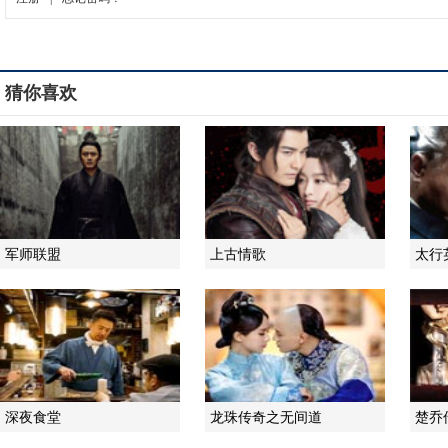
猜你喜欢
军师联盟
上古情歌
太行
深夜食堂
龙珠传奇之无间道
楚乔