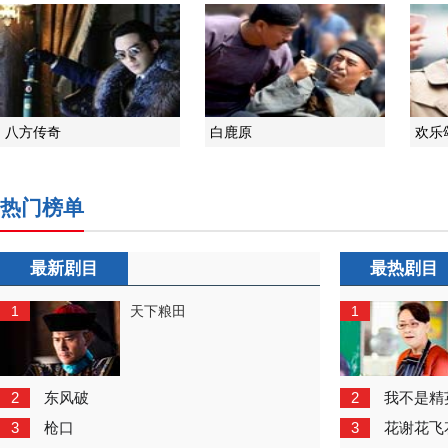
八方传奇
白鹿原
欢乐
热门榜单
最新剧目
最热剧目
1
1
天下粮田
2
2
东风破
我不是精
3
3
枪口
花谢花飞