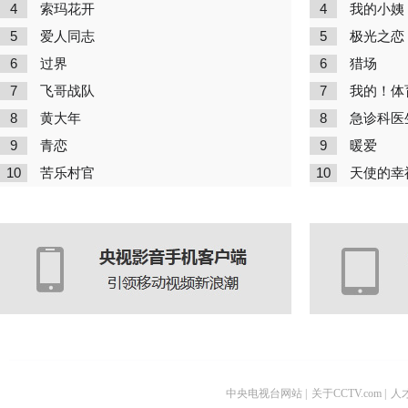
4
4
索玛花开
我的小姨
5
5
爱人同志
极光之恋
6
6
过界
猎场
7
7
飞哥战队
我的！体
8
8
黄大年
急诊科医
9
9
青恋
暖爱
10
10
苦乐村官
天使的幸
中央电视台网站
|
关于CCTV.com
|
人