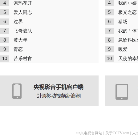
4
4
索玛花开
我的小姨
5
5
爱人同志
极光之恋
6
6
过界
猎场
7
7
飞哥战队
我的！体
8
8
黄大年
急诊科医
9
9
青恋
暖爱
10
10
苦乐村官
天使的幸
中央电视台网站
|
关于CCTV.com
|
人