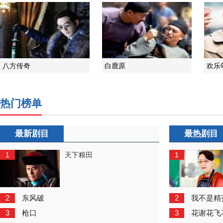
八方传奇
白鹿原
欢乐
热门榜单
最新剧目
最热剧目
1
1
天下粮田
2
2
东风破
我不是精
3
3
枪口
花谢花飞