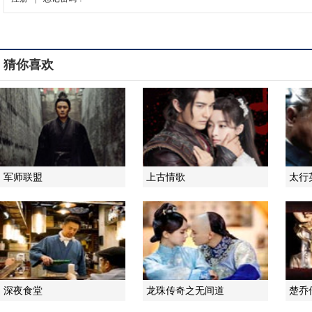
猜你喜欢
军师联盟
上古情歌
太行
深夜食堂
龙珠传奇之无间道
楚乔