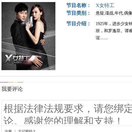
节目名称：
X女特工
节目类别：
悬疑,谍战,年代,偶
节目介绍：
1925年，进步少
班，和罗逸菲、谭
谊……