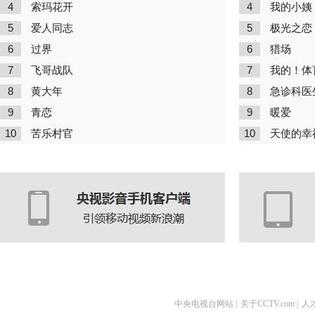
4
4
索玛花开
我的小姨
5
5
爱人同志
极光之恋
6
6
过界
猎场
7
7
飞哥战队
我的！体
8
8
黄大年
急诊科医
9
9
青恋
暖爱
10
10
苦乐村官
天使的幸
中央电视台网站
|
关于CCTV.com
|
人