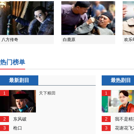
八方传奇
白鹿原
欢乐
热门榜单
最新剧目
最热剧目
1
1
天下粮田
2
2
东风破
我不是精
3
3
枪口
花谢花飞