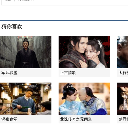
猜你喜欢
军师联盟
上古情歌
太行
深夜食堂
龙珠传奇之无间道
楚乔