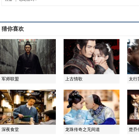
猜你喜欢
军师联盟
上古情歌
太行
深夜食堂
龙珠传奇之无间道
楚乔