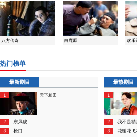
八方传奇
白鹿原
欢乐
热门榜单
最新剧目
最热剧目
1
1
天下粮田
2
2
东风破
我不是精
3
3
枪口
花谢花飞