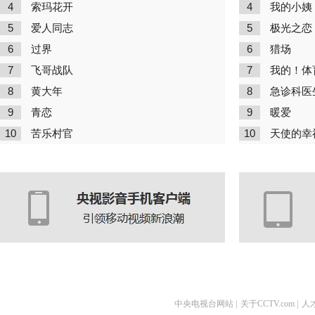
4
4
索玛花开
我的小姨
5
5
爱人同志
极光之恋
6
6
过界
猎场
7
7
飞哥战队
我的！体
8
8
黄大年
急诊科医
9
9
青恋
暖爱
10
10
苦乐村官
天使的幸
中央电视台网站
|
关于CCTV.com
|
人