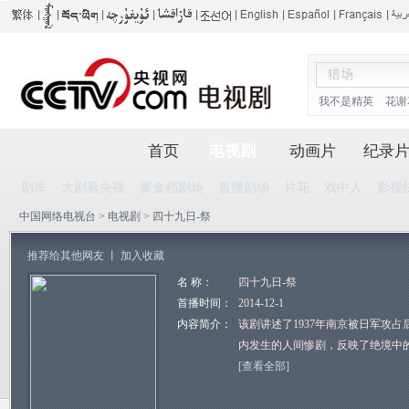
我不是精英
花谢
首页
电视剧
动画片
纪录
剧库
大剧看央视
黄金档剧场
首播剧场
片花
戏中人
影视
中国网络电视台
>
电视剧
> 四十九日-祭
推荐给其他网友
丨
加入收藏
名 称：
四十九日-祭
首播时间：
2014-12-1
内容简介：
该剧讲述了1937年南京被日军攻
内发生的人间惨剧，反映了绝境中
[查看全部]